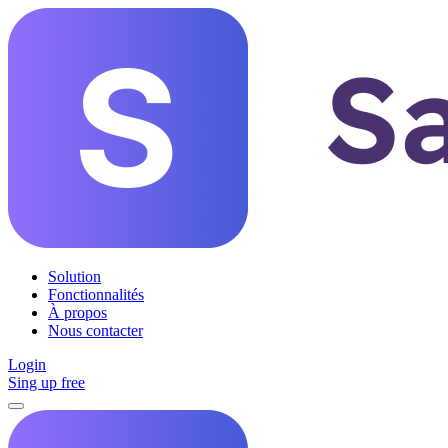
Solution
Fonctionnalités
À propos
Nous contacter
Login
Sing up free